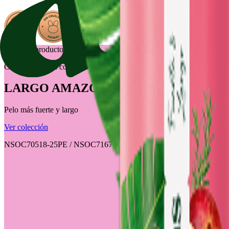
Nuestros productos
Conoce nuestras colecciones:
LARGO AMAZÓNICO
Pelo más fuerte y largo
Ver colección
NSOC70518-25PE / NSOC71679-25PE / NSO: NSOC73092-25PE