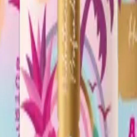
 HIDRATANTE
Ver producto
 HIDRATANTE
Ver producto
ducto
ucto
a y supermercado favorito. Si prefieres comprarlos online, te compart