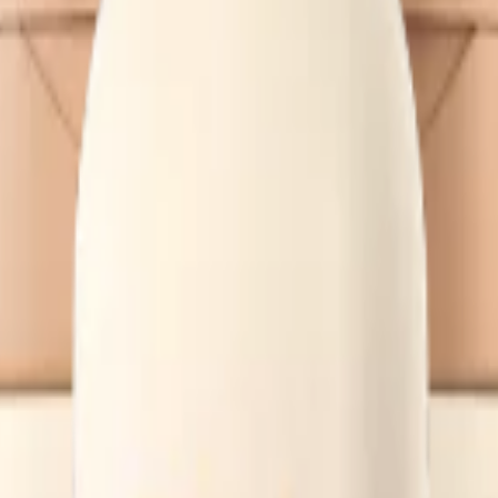
DOR
 del daño causado por el verano.
 1