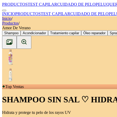
PRODUCTOS
TEST CAPILAR
CUIDADO DE PELO
PELUQUER
INICIO
PRODUCTOS
TEST CAPILAR
CUIDADO DE PELO
PEL
Inicio
/
Productos
/
Amor De Verano
Shampoo
Acondicionador
Tratamiento capilar
Óleo reparador
Spra
Top Ventas
SHAMPOO SIN SAL ♡ HIDR
Hidrata y protege tu pelo de los rayos UV