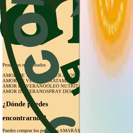
BENEFICIOS
Protección UV
Hidratación profunda
Con vitaminas C y E
Extracto de Piña Golden & Aceite de Cacao
Productos relacionados
AMOR DE VERANO
SÚPER ACONDICIONADOR SIN SAL ♡
AMOR DE VERANO
TRATAMIENTO CAPILAR REPARADOR
AMOR DE VERANO
ÓLEO NUTRITIVO REPARADOR
Ver pro
AMOR DE VERANO
SPRAY DESENREDANTE 5 EN 1
Ver prod
¿Dónde puedes
encontrarnos?
Puedes comprar los productos AMARÁS en tu bodega, mercado, farmaci