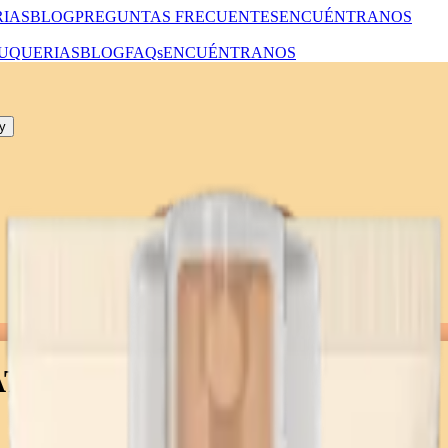
IAS
BLOG
PREGUNTAS FRECUENTES
ENCUÉNTRANOS
UQUERIAS
BLOG
FAQs
ENCUÉNTRANOS
y
ATANTE