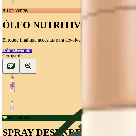
Top Ventas
ÓLEO NUTRITIVO REPARA
El toque final que necesitas para devolverle la vida a tu pelo después
Dónde comprar
Compartir
Más Virales
SPRAY DESENREDANTE 5 EN