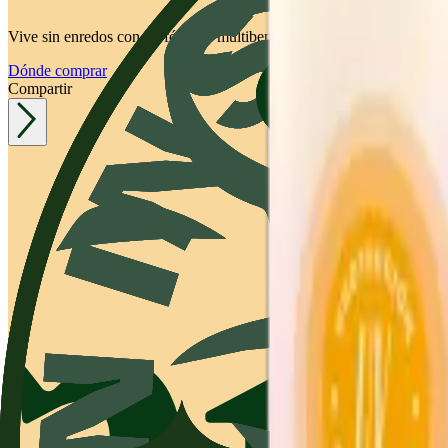
Vive sin enredos con mi fórmula multibeneficios.
Dónde comprar
Compartir
DESCRIPCIÓN
Sin alcohol etílico
Sin parabenos
Sin sal ♡ (Sin Cloruro de Sodio)
MODO DE USO
Aplica sobre el pelo húmedo dando masajes hasta conseguir e
Enjuaga y repita de ser necesario
Para mejores resultados complemente la rutina con la linea comp